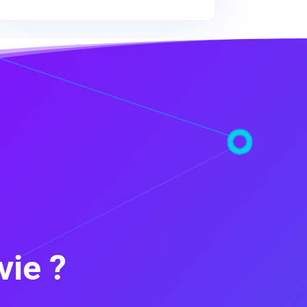
vie ?